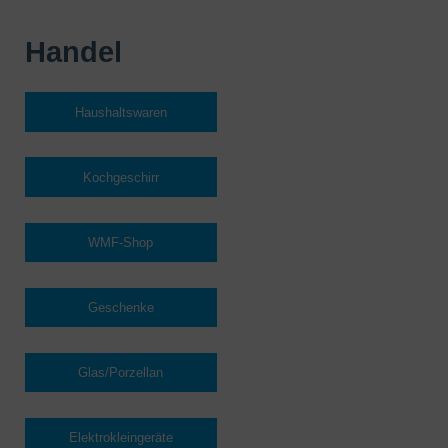
Handel
Haushaltswaren
Kochgeschirr
WMF-Shop
Geschenke
Glas/Porzellan
Elektrokleingeräte