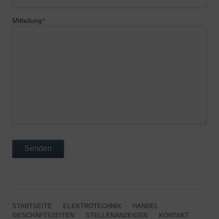
Pflichtfeld
Mitteilung
*
Senden
NAVIGATION
STARTSEITE
ELEKTROTECHNIK
HANDEL
ÜBERSPRINGEN
GESCHÄFTSZEITEN
STELLENANZEIGEN
KONTAKT